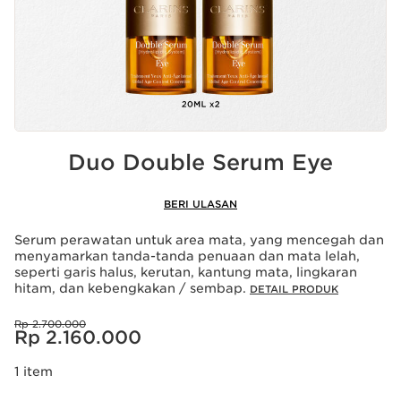
Duo Double Serum Eye
BERI ULASAN
Serum perawatan untuk area mata, yang mencegah dan
menyamarkan tanda-tanda penuaan dan mata lelah,
seperti garis halus, kerutan, kantung mata, lingkaran
hitam, dan kebengkakan / sembap.
DETAIL PRODUK
Harga dahulu Rp 2.700.000
Rp 2.700.000
Harga sekarang Rp 2.160.000
Rp 2.160.000
1 item