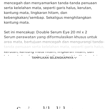
mencegah dan menyamarkan tanda-tanda penuaan
serta kelelahan mata, seperti garis halus, kerutan,
kantung mata, lingkaran hitam, dan
kebengkakan/sembap. Sekaligus menghilangkan
kantung mata.
Set ini mencakup: Double Serum Eye 20 ml x 2
Serum perawatan yang diformulasikan khusus untuk
area mata, bertujuan mencegah dan mengurangi tanda-
tanda penuaan serta kelelahan mata, seperti garis halus,
kerutan, kantung mata hitam, lingkaran hitam, dan
kebengkakan/sembap. Hasilnya dapat terlihat mulai
TAMPILKAN SELENGKAPNYA
dari 7 hari pemakaian*. Dengan kandungan 96% bahan
alami dan 13 ekstrak tanaman, termasuk duo organic
wild chervil dan turmeric yang kuat, serum ini
memberikan manfaat anti-aging untuk area mata,
bahkan untuk kulit yang sensitif. Formula ini bekerja
dengan mengembalikan 5 fungsi vital kulit, yaitu
menutrisi, regenerasi, oksigenasi, hidrasi, dan proteksi.
Dengan formula ganda 2-in-1 yang unik, menggunakan
sistem hydrolipidic dengan rasio 1/3 minyak-emulsi dan
2/3 air-gel hidrik, serum ini menyesuaikan diri dengan