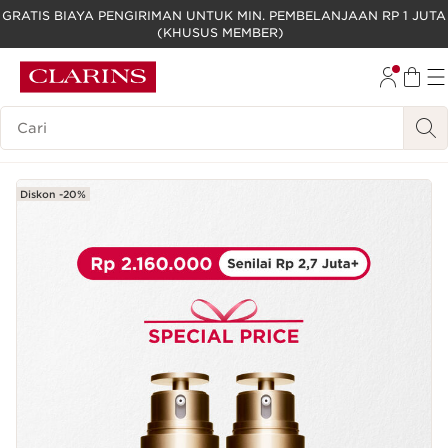
GRATIS BIAYA PENGIRIMAN UNTUK MIN. PEMBELANJAAN RP 1 JUTA
(KHUSUS MEMBER)
LEWATI KE KONTEN
GO TO FOOTER
Legenda Pencarian
Diskon -20%