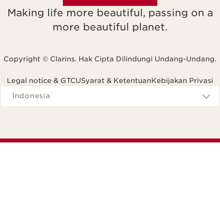
Making life more beautiful, passing on a
more beautiful planet.
Copyright © Clarins. Hak Cipta Dilindungi Undang-Undang.
Legal notice & GTCU
Syarat & Ketentuan
Kebijakan Privasi
Navigates to
Indonesia