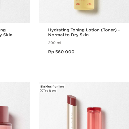
ing
Hydrating Toning Lotion (Toner) -
y Skin
Normal to Dry Skin
200 ml
Harga sekarang Rp 560.000
Rp 560.000
epat
Tampilan Cepat
Eksklusif online
Try it on