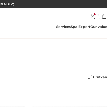
BELANJAAN RP 1 JUTA (KHUSUS MEMBER)
Services
Spa Expert
Our valu
Urutkan