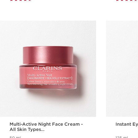
Multi-Active Night Face Cream -
Instant 
All Skin Types
Moisturizer/Pelembap
50 ml
125 ml