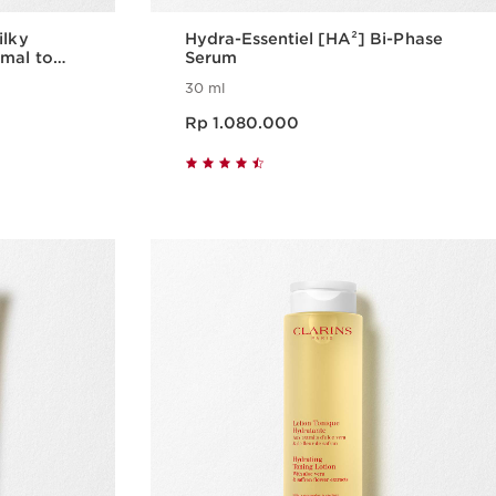
ilky
Hydra-Essentiel [HA²] Bi-Phase
rmal to
Serum
30 ml
Harga sekarang Rp 1.080.000
Rp 1.080.000
epat
Tampilan Cepat