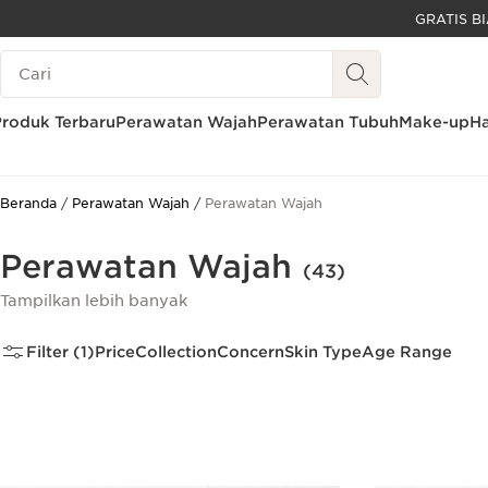
LEWATI KE KONTEN
Legenda Pencarian
GO TO FOOTER
Produk Terbaru
Perawatan Wajah
Perawatan Tubuh
Make-up
Ha
Beranda
Perawatan Wajah
Perawatan Wajah
Perawatan Wajah
(43)
Tampilkan lebih banyak
Filter (1)
Price
Collection
Concern
Skin Type
Age Range