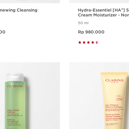
enewing Cleansing
Hydra-Essentiel [HA²] S
Cream Moisturizer - No
Dry Skin
50 ml
Harga sekarang Rp 980.000
000
Rp 980.000
Tampilan Cepat
Tampilan C