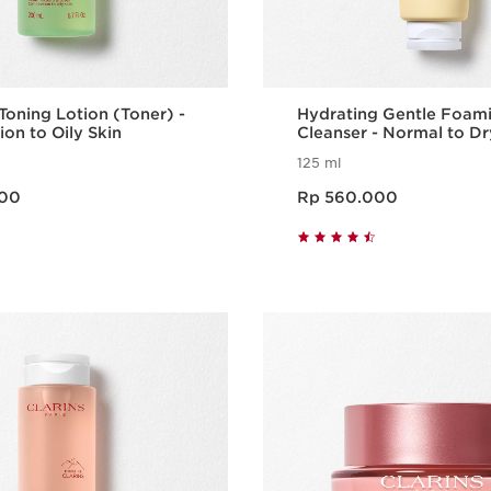
 Toning Lotion (Toner) -
Hydrating Gentle Foam
on to Oily Skin
Cleanser - Normal to Dr
125 ml
Harga sekarang Rp 560.000
000
Rp 560.000
Tampilan Cepat
Tampilan C