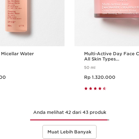
 Micellar Water
Multi-Active Day Face 
All Skin Types
Moisturizer/Pelembap
50 ml
Harga sekarang Rp 1.320.000
000
Rp 1.320.000
Tampilan Cepat
Tampilan C
Anda melihat 42 dari 43 produk
Muat Lebih Banyak