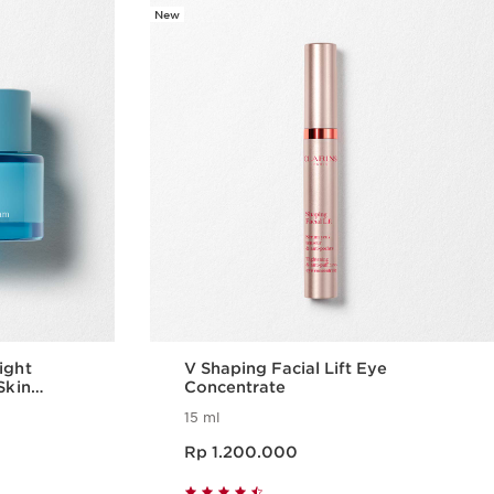
New
ight
V Shaping Facial Lift Eye
Skin
Concentrate
15 ml
Harga sekarang Rp 1.200.000
Rp 1.200.000
epat
Tampilan Cepat