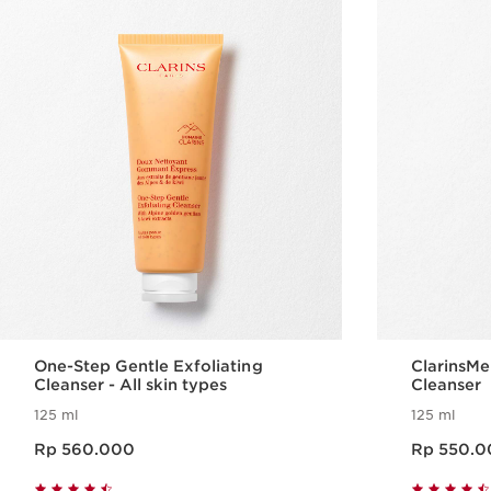
One-Step Gentle Exfoliating
ClarinsMe
Cleanser - All skin types
Cleanser
125 ml
125 ml
Harga sekarang Rp 560.000
Harga sekarang Rp 550.000
Rp 560.000
Rp 550.0
Tampilan Cepat