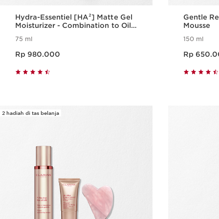
Hydra-Essentiel [HA²] Matte Gel
Gentle R
Moisturizer - Combination to Oily
Mousse
Skin
75 ml
150 ml
Harga sekarang Rp 980.000
Harga sekarang Rp 650.000
Rp 980.000
Rp 650.
Tampilan Cepat
2 hadiah di tas belanja