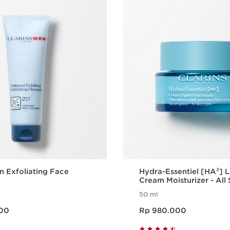
n Exfoliating Face
Hydra-Essentiel [HA²] L
Cream Moisturizer - All 
Types
50 ml
Harga sekarang Rp 980.000
00
Rp 980.000
Tampilan Cepat
Tampilan C