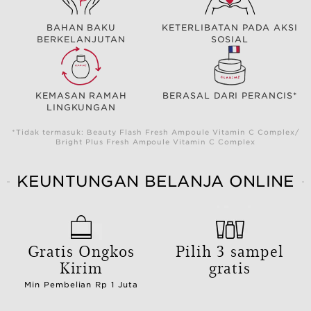
BAHAN BAKU
KETERLIBATAN PADA AKSI
BERKELANJUTAN
SOSIAL
KEMASAN RAMAH
BERASAL DARI PERANCIS*
LINGKUNGAN
*Tidak termasuk: Beauty Flash Fresh Ampoule Vitamin C Complex/
Bright Plus Fresh Ampoule Vitamin C Complex
KEUNTUNGAN BELANJA ONLINE
Gratis Ongkos
Pilih 3 sampel
Kirim
gratis
Min Pembelian Rp 1 Juta