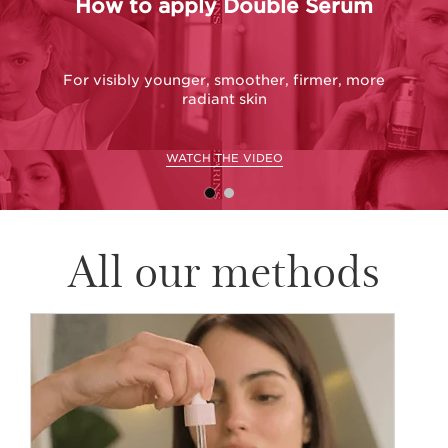
How to apply Double Serum
Ho
For visibly younger, smoother, firmer, more
G
radiant skin
WATCH THE VIDEO
All our methods